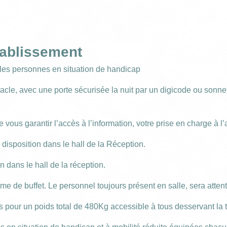
établissement
 les personnes en situation de handicap
cle, avec une porte sécurisée la nuit par un digicode ou sonnett
 vous garantir l’accès à l’information, votre prise en charge à l
 disposition dans le hall de la Réception.
Agosto 2026
n dans le hall de la réception.
mié.
jue.
vie.
rme de buffet. Le personnel toujours présent en salle, sera atte
29/07
30/07
31/07
pour un poids total de 480Kg accessible à tous desservant la to
05/08
06/08
07/08