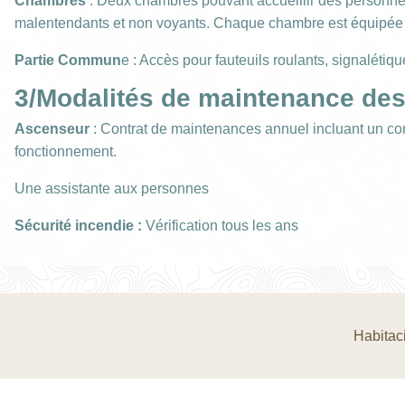
Chambres
: Deux chambres pouvant accueillir des personnes 
malentendants et non voyants. Chaque chambre est équipée d’un
10/08
11/08
Partie
Commun
e : Accès pour fauteuils roulants, signalétiq
92.2€
86.2€
3/Modalités de maintenance des 
17/08
18/08
86.2€
86.2€
Ascenseur
: Contrat de maintenances annuel incluant un co
fonctionnement.
24/08
25/08
86.2€
82.2€
Une assistante aux personnes
Sécurité incendie :
Vérification tous les ans
31/08
01/09
86.2€
86.2€
Habitac