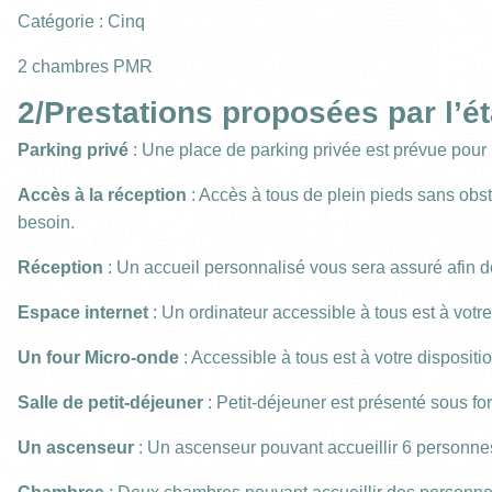
Catégorie : Cinq
2 chambres PMR
2/Prestations proposées par l’
Parking privé
: Une place de parking privée est prévue pour
Accès à la réception
: Accès à tous de plein pieds sans obsta
besoin.
Réception
: Un accueil personnalisé vous sera assuré afin de
Espace internet
: Un ordinateur accessible à tous est à votre
Un four Micro-onde
: Accessible à tous est à votre dispositio
lun.
mar.
Salle de petit-déjeuner
: Petit-déjeuner est présenté sous fo
27/07
28/07
Un ascenseur
: Un ascenseur pouvant accueillir 6 personnes 
03/08
04/08