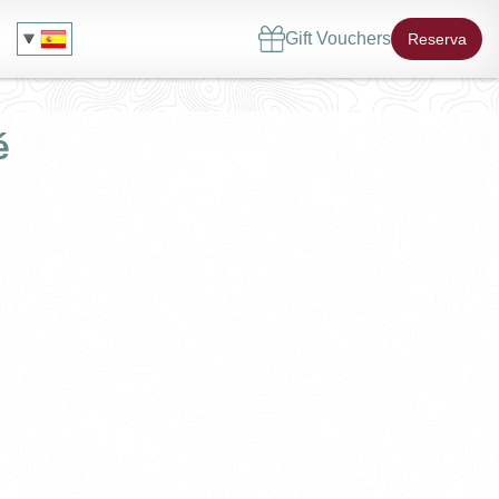
Gift Vouchers
Reserva
é